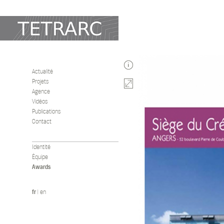
Actualité
Projets
Agence
Vidéos
Publications
Contact
Identité
Équipe
Awards
fr
|
en