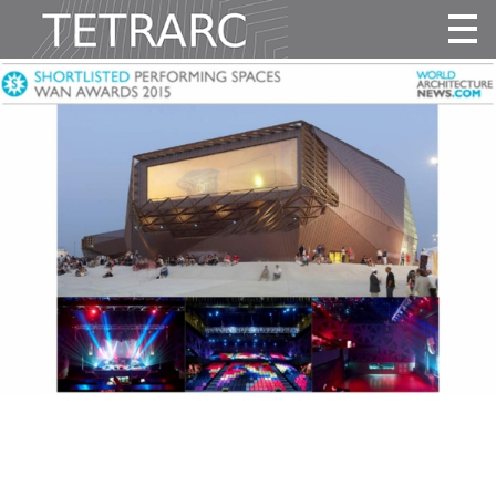
Actualité
Projets
Agence
Vidéos
Publications
Contact
Identité
Équipe
Awards
fr
|
en