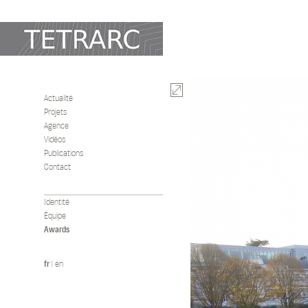
Actualité
Projets
Agence
Vidéos
Publications
Contact
Identité
Équipe
Awards
fr
|
en