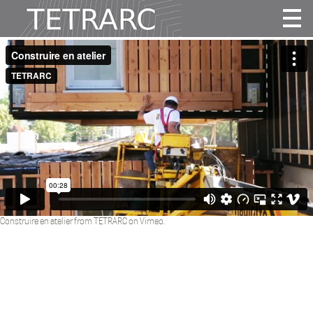
Actualité
Projets
Agence
Vidéos
Publications
Contact
Construire en atelier
from
TETRARC
on
Vimeo
.
fr
|
en
Follow us