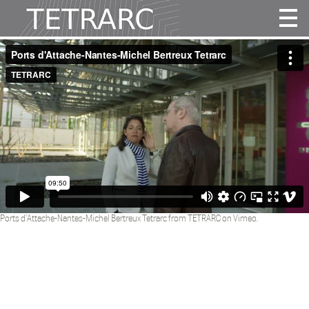
Actualité
Projets
Agence
Vidéos
Publications
Contact
Ports d'Attache-Nantes-Michel Bertreux Tetrarc
from
TETRARC
on
Vimeo
.
fr
|
en
Follow us