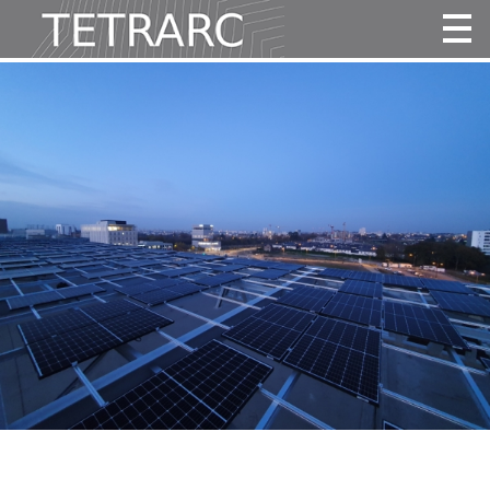
Actualité
Projets
Agence
Vidéos
Publications
Contact
Tous
Habitat
Culture
Activité
Enseignement
Santé