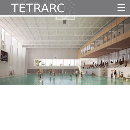
Actualité
Projets
Agence
Vidéos
Publications
Contact
Tous
Habitat
Culture
Activité
Enseignement
Santé