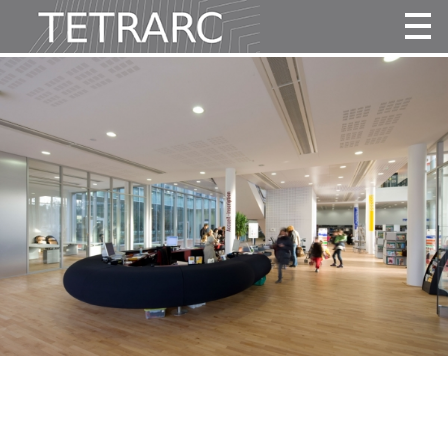
Actualité
Projets
Agence
Vidéos
Publications
Contact
Tous
Habitat
Culture
Activité
Enseignement
Santé