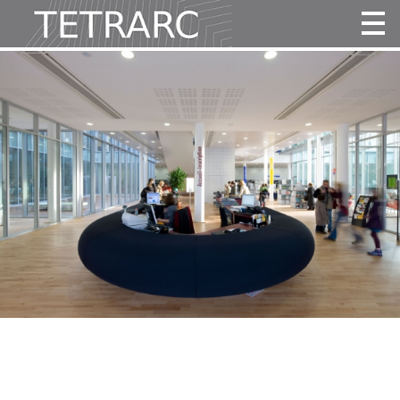
Actualité
Projets
Agence
Vidéos
Publications
Contact
Tous
Habitat
Culture
Activité
Enseignement
Santé