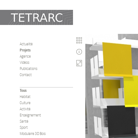
Actualité
Projets
2009
Agence
Vidéos
MOBILIER 
Publications
Contact
Projet Manny (2009
Tous
Habitat
Culture
Activité
Enseignement
Santé
Sport
Modulaire 3D Bois