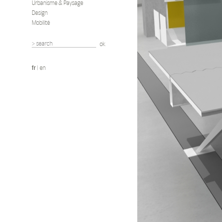
Urbanisme & Paysage
Design
Mobilité
fr
|
en