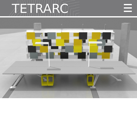
Actualité
Projets
Agence
Vidéos
Publications
Contact
Tous
Habitat
Culture
Activité
Enseignement
Santé