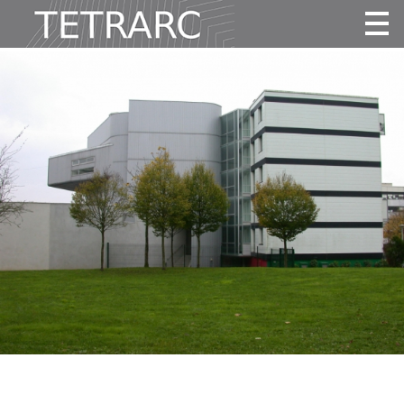
Actualité
Projets
Agence
Vidéos
Publications
Contact
Tous
Habitat
Culture
Activité
Enseignement
Santé