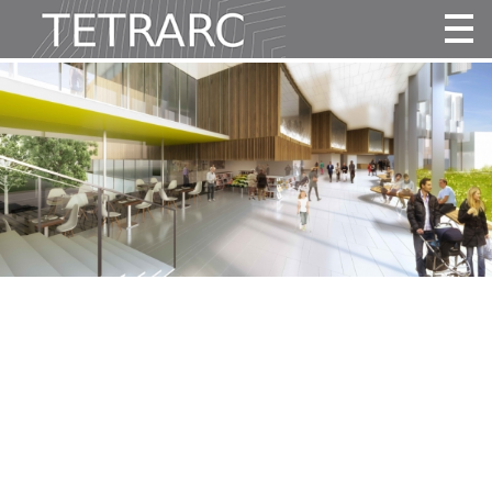
Actualité
Projets
Agence
Vidéos
Publications
Contact
Tous
Habitat
Culture
Activité
Enseignement
Santé