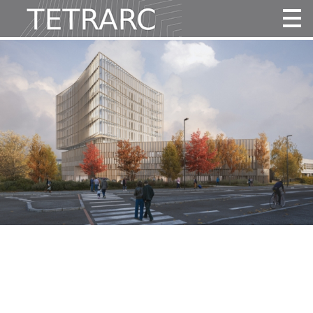
Actualité
Projets
Agence
Vidéos
Publications
Contact
Tous
Habitat
Culture
Activité
Enseignement
Santé