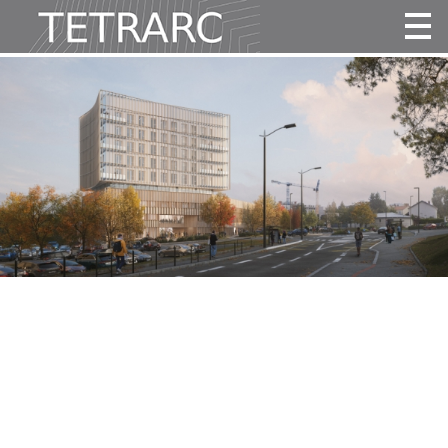
Actualité
Projets
Agence
Vidéos
Publications
Contact
Tous
Habitat
Culture
Activité
Enseignement
Santé