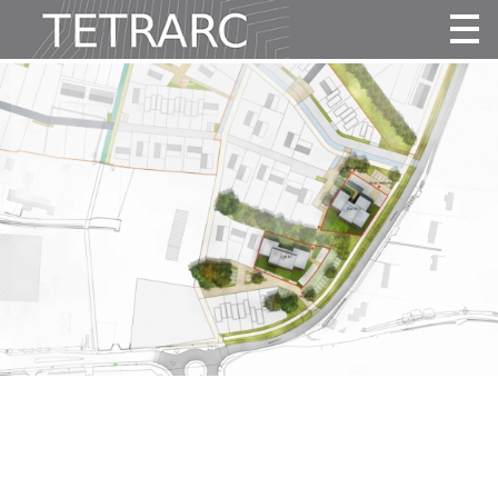
Actualité
Projets
Agence
Vidéos
Publications
Contact
Tous
Habitat
Culture
Activité
Enseignement
Santé