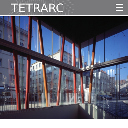
Actualité
Projets
Agence
Vidéos
Publications
Contact
Tous
Habitat
Culture
Activité
Enseignement
Santé