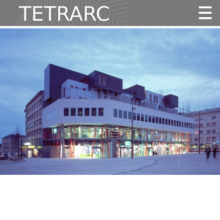
Actualité
Projets
Agence
Vidéos
Publications
Contact
Tous
Habitat
Culture
Activité
Enseignement
Santé