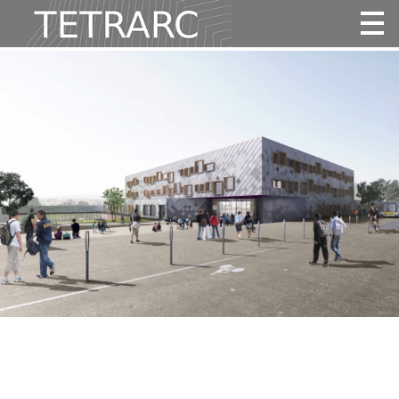
Actualité
Projets
Agence
Vidéos
Publications
Contact
Tous
Habitat
Culture
Activité
Enseignement
Santé