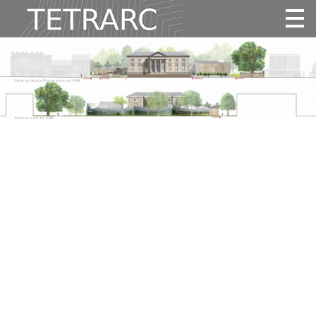
Actualité
Projets
Agence
Vidéos
Publications
Contact
Tous
Habitat
Culture
Activité
Enseignement
Santé