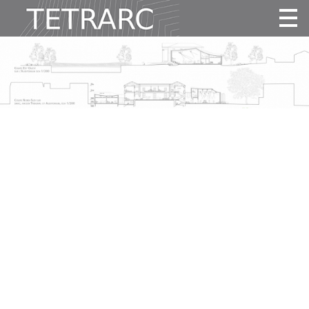
Actualité
Projets
Agence
Vidéos
Publications
Contact
Tous
Habitat
Culture
Activité
Enseignement
Santé