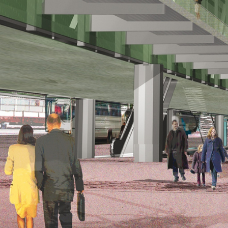
s associés / LANCELOT & MEYNIEL
ires
2002