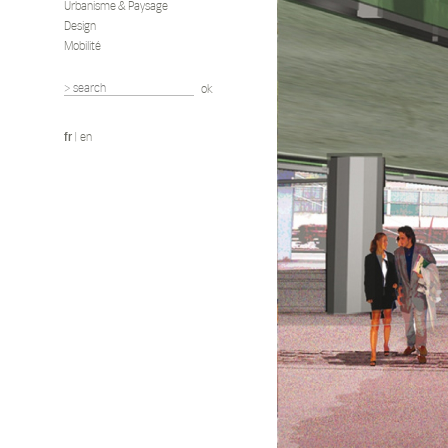
Urbanisme & Paysage
Architectes
Design
TETRARC architecte
Mobilité
architectes mandata
Surface
20 000 m²
fr
|
en
Coût
Etude de définition 
Livraison
2007 - 2010