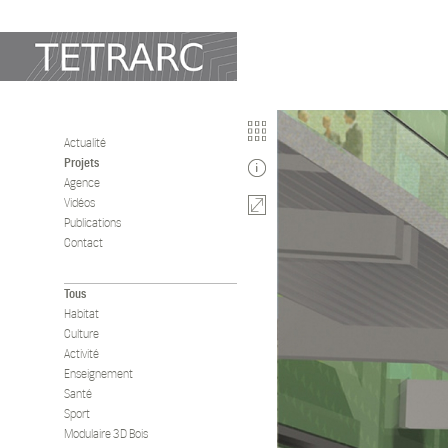
Actualité
Projets
2002
Agence
Vidéos
QUARTIER G
Publications
Contact
Programme
Etude de définition 
Tous
et la création d’un p
Habitat
Culture
Lieu
Activité
Poitiers (86)
Enseignement
Santé
Client
Sport
Société d’équipement
Modulaire 3D Bois