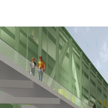
ARE DE POITIERS
sur l’aménagement du quartier de la gare
ôle multimodal à Poitiers.
 du Poitou / Ville de Poitiers