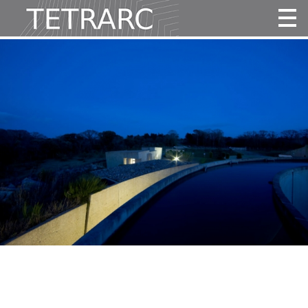
Actualité
Projets
Agence
Vidéos
Publications
Contact
Tous
Habitat
Culture
Activité
Enseignement
Santé