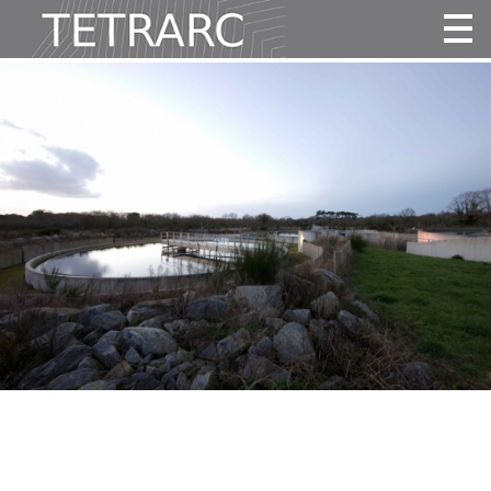
Actualité
Projets
Agence
Vidéos
Publications
Contact
Tous
Habitat
Culture
Activité
Enseignement
Santé